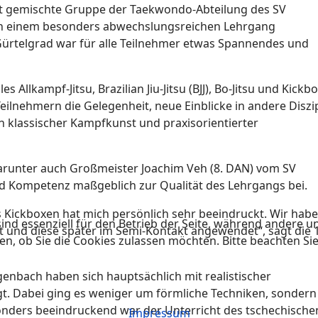
t gemischte Gruppe der Taekwondo-Abteilung des SV
n einem besonders abwechslungsreichen Lehrgang
ürtelgrad war für alle Teilnehmer etwas Spannendes und
Allkampf-Jitsu, Brazilian Jiu-Jitsu (BJJ), Bo-Jitsu und Kickb
eilnehmern die Gelegenheit, neue Einblicke in andere Diszi
 klassischer Kampfkunst und praxisorientierter
darunter auch Großmeister Joachim Veh (8. DAN) vom SV
d Kompetenz maßgeblich zur Qualität des Lehrgangs bei.
 Kickboxen hat mich persönlich sehr beeindruckt. Wir hab
ind essenziell für den Betrieb der Seite, während andere u
t und diese später im Semi-Kontakt angewendet“, sagt die 
en, ob Sie die Cookies zulassen möchten. Bitte beachten Si
enbach haben sich hauptsächlich mit realistischer
igt. Dabei ging es weniger um förmliche Techniken, sonder
onders beeindruckend war der Unterricht des tschechische
Impressum