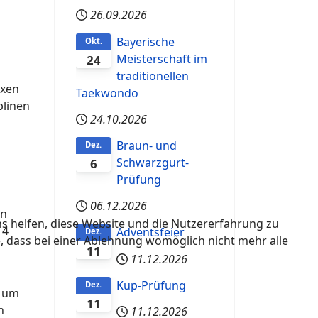
26.09.2026
Bayerische
Okt.
Meisterschaft im
24
traditionellen
oxen
Taekwondo
plinen
24.10.2026
Braun- und
Dez.
Schwarzgurt-
6
Prüfung
06.12.2026
en
ns helfen, diese Website und die Nutzererfahrung zu
14
Adventsfeier
Dez.
e, dass bei einer Ablehnung womöglich nicht mehr alle
11
11.12.2026
Kup-Prüfung
Dez.
n um
11
n
11.12.2026