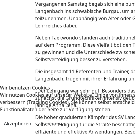
Vergangenen Samstag begab sich eine bun
Langenbach ins schwäbische Burgau, um a
teilzunehmen. Unabhängig von Alter oder G
Lehrreiches dabei.
Neben Taekwondo standen auch traditionelles 
auf dem Programm. Diese Vielfalt bot den T
zu gewinnen und die Unterschiede zwischen
Selbstverteidigung besser zu verstehen.
Die insgesamt 11 Referenten und Trainer, 
Langenbach, trugen mit ihrer Erfahrung un
Wir benutzen Cookies
„Der Lehrgang war sehr gut! Besonders das
Wir nutzen Cookies auf unserer Website. Einige von ihnen s
zunächst die Grundtechniken intensiv geüb
verbessern (Tracking Cookies). Sie können selbst entscheid
jährige Anna Lena.
Funktionalitäten der Seite zur Verfügung stehen.
Die höher graduierten Kämpfer des SV Lang
Akzeptieren
Ablehnen
Selbstverteidigung für die Straße beschäft
effiziente und effektive Anwendungen. Bes