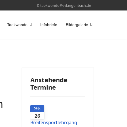
taekwondo@svlangenbach.de
Taekwondo
Infobriefe
Bildergalerie
Anstehende
Termine
n
Sep.
26
Breitensportlehrgang