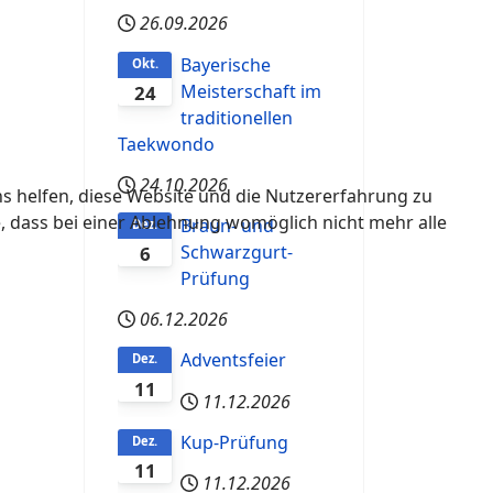
26.09.2026
Bayerische
Okt.
Meisterschaft im
24
traditionellen
Taekwondo
24.10.2026
ns helfen, diese Website und die Nutzererfahrung zu
e, dass bei einer Ablehnung womöglich nicht mehr alle
Braun- und
Dez.
Schwarzgurt-
6
Prüfung
06.12.2026
Adventsfeier
Dez.
11
11.12.2026
Kup-Prüfung
Dez.
11
11.12.2026