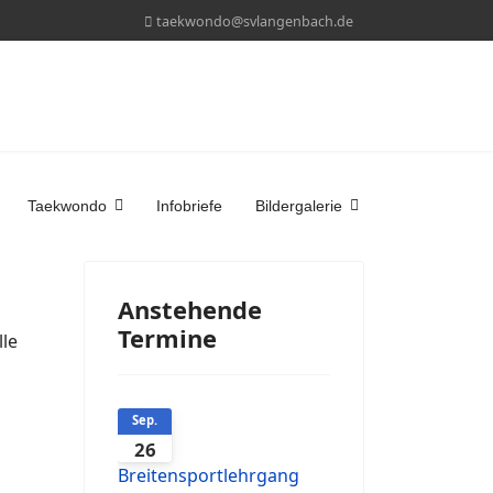
taekwondo@svlangenbach.de
Taekwondo
Infobriefe
Bildergalerie
Anstehende
Termine
lle
Sep.
26
Breitensportlehrgang