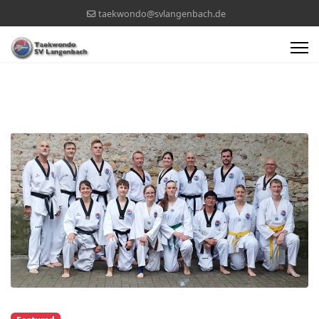
taekwondo@svlangenbach.de