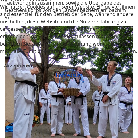
Taekwondoin zusammen, sowie die Übergabe des
Wir nutzen Cookies auf unserer Website. Einige von ihnen
Geschenkkorbs von den Langenbachern an Joachim
sind essenziell für den Betrieb der Seite, während andere
Veh
uns helfen, diese Website und die Nutzererfahrung zu
verbessern (Tracking Cookies). Sie können selbst
entscheiden, ob Sie die Cookies zulassen möchten. Bitte
beachten Sie, dass bei einer Ablehnung womöglich nicht
mehr alle Funktionalitäten der Seite zur Verfügung stehen.
Akzeptieren
Ablehnen
Impressum