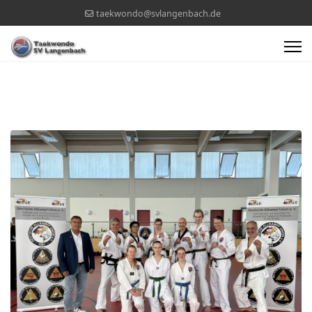
taekwondo@svlangenbach.de