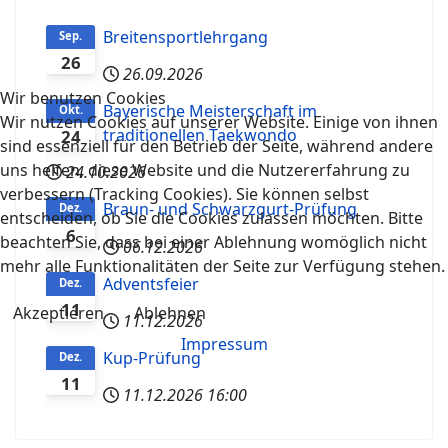
Breitensportlehrgang
Sep.
26
26.09.2026
Wir benutzen Cookies
Bayerische Meisterschaft im
Okt.
Wir nutzen Cookies auf unserer Website. Einige von ihnen
traditionellen Taekwondo
24
sind essenziell für den Betrieb der Seite, während andere
uns helfen, diese Website und die Nutzererfahrung zu
24.10.2026
verbessern (Tracking Cookies). Sie können selbst
Braun- und Schwarzgurt-Prüfung
Dez.
entscheiden, ob Sie die Cookies zulassen möchten. Bitte
6
beachten Sie, dass bei einer Ablehnung womöglich nicht
06.12.2026
mehr alle Funktionalitäten der Seite zur Verfügung stehen.
Adventsfeier
Dez.
11
Akzeptieren
Ablehnen
11.12.2026
Impressum
Kup-Prüfung
Dez.
11
11.12.2026
16:00